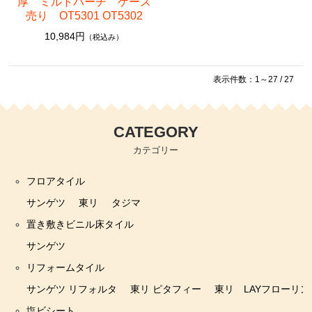
厚 ミルトバーチ ケース
売り OT5301 OT5302
10,984円
（税込み）
表示件数：1～27 / 27
CATEGORY
カテゴリー
フロアタイル
サンゲツ
東リ
タジマ
置き敷きビニル床タイル
サンゲツ
リフォームタイル
サンゲツ リフォルタ
東リ ピタフィー
東リ LAYフローリン
塩ビシート