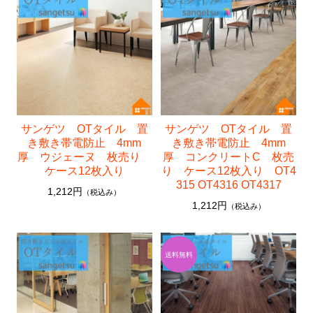
サンゲツ リフォルタ
東リ ピタフィー
東リ LAYフローリング
塩ビシート
3M™ ダイノック™ フィルム
サンゲツ OTタイル 置
サンゲツ OTタイル 置
ベルビアン
き敷き帯電防止 4mm
き敷き帯電防止 4mm
厚 ウジェーヌ 枚売り
厚 コンクリートC 枚売
リアテック
ケース12枚入り
り ケース12枚入り OT4
315 OT4316 OT4317
クッションフロア
1,212円
（税込み）
1,212円
（税込み）
襖引き手
ソフト巾木
サンゲツ
東リ