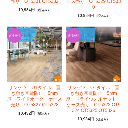
売り OT5331 OT5332
ース売り OT5329 OT533
0
10,984円
（税込み）
10,984円
（税込み）
サンゲツ OTタイル 置
サンゲツ OTタイル 置
き敷き帯電防止 5mm
き敷き帯電防止 5mm
厚 ワイドオーク ケース
厚 ドライウォルナット
売り OT5327 OT5328
ケース売り OT5323 OT5
324 OT5325 OT5326
13,492円
（税込み）
10,984円
（税込み）