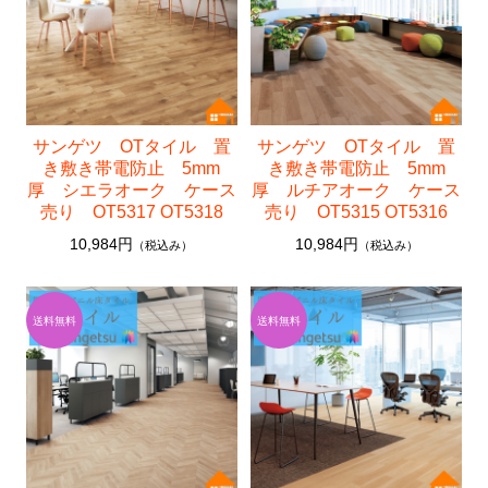
サンゲツ OTタイル 置
サンゲツ OTタイル 置
き敷き帯電防止 5mm
き敷き帯電防止 5mm
厚 シエラオーク ケース
厚 ルチアオーク ケース
売り OT5317 OT5318
売り OT5315 OT5316
10,984円
10,984円
（税込み）
（税込み）