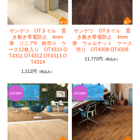
中川ケミカル
フォグラス
カッティングシート
サンゲツ OTタイル 置
サンゲツ OTタイル 置
き敷き帯電防止 4mm
き敷き帯電防止 4mm
厚 リニアII 枚売り ケ
厚 ウォルナット ケース
ース12枚入り OT4310 O
売り OT4308 OT4309
T4311 OT4312 OT4313 O
11,772円
（税込み）
T4314
1,212円
（税込み）