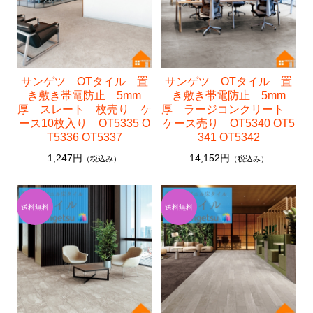
サンゲツ OTタイル 置
サンゲツ OTタイル 置
き敷き帯電防止 5mm
き敷き帯電防止 5mm
厚 スレート 枚売り ケ
厚 ラージコンクリート
ース10枚入り OT5335 O
ケース売り OT5340 OT5
T5336 OT5337
341 OT5342
1,247円
14,152円
（税込み）
（税込み）