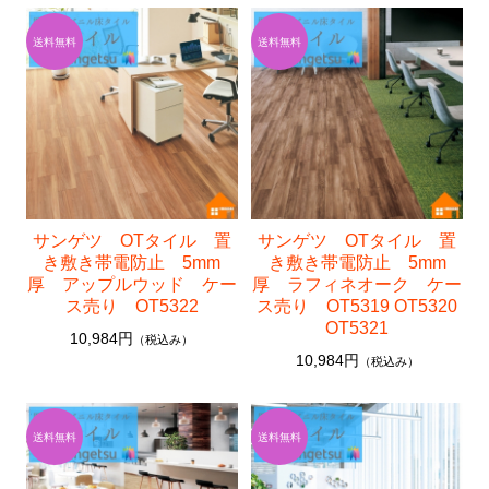
サンゲツ OTタイル 置
サンゲツ OTタイル 置
き敷き帯電防止 5mm
き敷き帯電防止 5mm
厚 アップルウッド ケー
厚 ラフィネオーク ケー
ス売り OT5322
ス売り OT5319 OT5320
OT5321
10,984円
（税込み）
10,984円
（税込み）