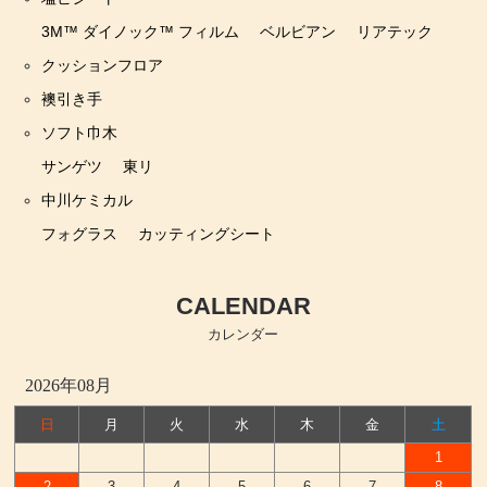
3M™ ダイノック™ フィルム
ベルビアン
リアテック
クッションフロア
襖引き手
ソフト巾木
サンゲツ
東リ
中川ケミカル
フォグラス
カッティングシート
CALENDAR
カレンダー
2026年08月
日
月
火
水
木
金
土
1
2
3
4
5
6
7
8