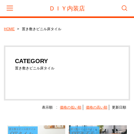
ＤＩＹ内装店
HOME
置き敷きビニル床タイル
会員登録
マイページ
カート
CATEGORY
CATEGORY
フロアタイル
置き敷きビニル床タイル
サンゲツ
東リ
タジマ
置き敷きビニル床タイル
表示順 :
価格の低い順
価格の高い順
更新日順
サンゲツ
リフォームタイル