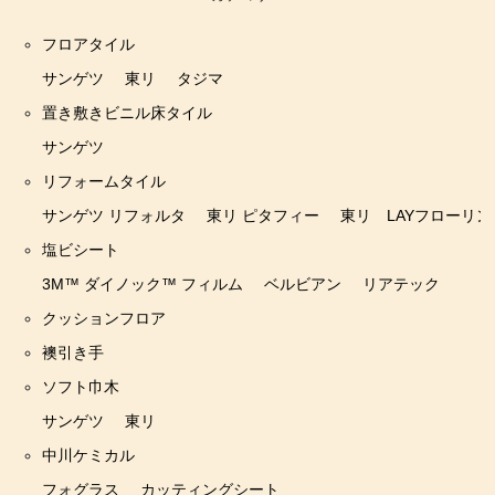
フロアタイル
サンゲツ
東リ
タジマ
置き敷きビニル床タイル
サンゲツ
リフォームタイル
サンゲツ リフォルタ
東リ ピタフィー
東リ LAYフローリン
塩ビシート
3M™ ダイノック™ フィルム
ベルビアン
リアテック
クッションフロア
襖引き手
ソフト巾木
サンゲツ
東リ
中川ケミカル
フォグラス
カッティングシート