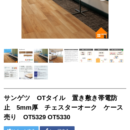
サンゲツ リフォルタ
東リ ピタフィー
東リ LAYフローリング
塩ビシート
3M™ ダイノック™ フィルム
ベルビアン
リアテック
クッションフロア
襖引き手
サンゲツ OTタイル 置き敷き帯電防
ソフト巾木
止 5mm厚 チェスターオーク ケース
サンゲツ
売り OT5329 OT5330
東リ