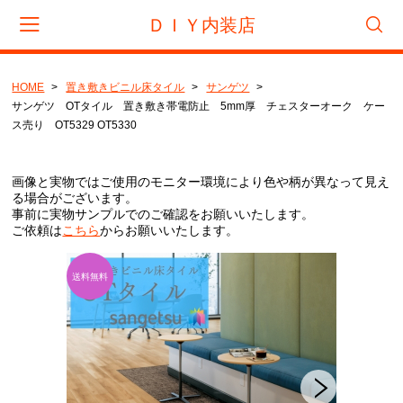
ＤＩＹ内装店
HOME
置き敷きビニル床タイル
サンゲツ
会員登録
マイページ
カート
サンゲツ OTタイル 置き敷き帯電防止 5mm厚 チェスターオーク ケー
ス売り OT5329 OT5330
CATEGORY
画像と実物ではご使用のモニター環境により色や柄が異なって見え
フロアタイル
る場合がございます。
事前に実物サンプルでのご確認をお願いいたします。
サンゲツ
ご依頼は
こちら
からお願いいたします。
東リ
タジマ
置き敷きビニル床タイル
サンゲツ
リフォームタイル