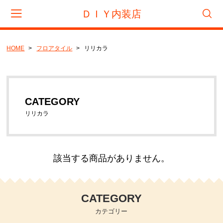
ＤＩＹ内装店
HOME
フロアタイル
リリカラ
会員登録
マイページ
カート
CATEGORY
CATEGORY
フロアタイル
リリカラ
サンゲツ
東リ
タジマ
該当する商品がありません。
置き敷きビニル床タイル
サンゲツ
CATEGORY
カテゴリー
リフォームタイル