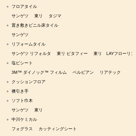
サンゲツ リフォルタ
フロアタイル
東リ ピタフィー
サンゲツ
東リ
タジマ
置き敷きビニル床タイル
東リ LAYフローリング
サンゲツ
塩ビシート
リフォームタイル
3M™ ダイノック™ フィルム
サンゲツ リフォルタ
東リ ピタフィー
東リ LAYフローリン
ベルビアン
塩ビシート
リアテック
3M™ ダイノック™ フィルム
ベルビアン
リアテック
クッションフロア
クッションフロア
襖引き手
襖引き手
ソフト巾木
ソフト巾木
サンゲツ
東リ
サンゲツ
中川ケミカル
フォグラス
カッティングシート
東リ