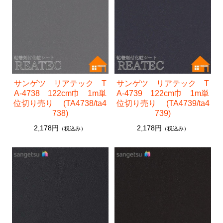
サンゲツ リフォルタ
東リ ピタフィー
東リ LAYフローリング
塩ビシート
3M™ ダイノック™ フィルム
サンゲツ リアテック T
サンゲツ リアテック T
A-4738 122cm巾 1m単
A-4739 122cm巾 1m単
ベルビアン
位切り売り (TA4738/ta4
位切り売り (TA4739/ta4
738)
739)
リアテック
2,178円
2,178円
（税込み）
（税込み）
クッションフロア
襖引き手
ソフト巾木
サンゲツ
東リ