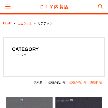
ＤＩＹ内装店
HOME
塩ビシート
リアテック
会員登録
マイページ
カート
CATEGORY
CATEGORY
フロアタイル
リアテック
サンゲツ
東リ
タジマ
表示順 :
価格の低い順
価格の高い順
更新日順
置き敷きビニル床タイル
サンゲツ
リフォームタイル