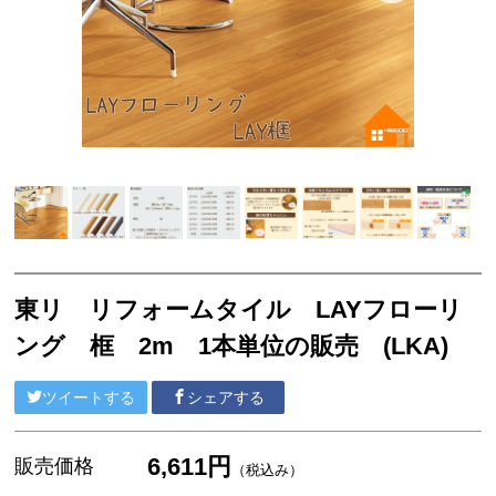
サンゲツ リフォルタ
東リ ピタフィー
東リ LAYフローリング
塩ビシート
3M™ ダイノック™ フィルム
ベルビアン
リアテック
クッションフロア
東リ リフォームタイル LAYフローリ
ング 框 2m 1本単位の販売 (LKA)
襖引き手
ソフト巾木
ツイートする
シェアする
サンゲツ
6,611円
販売価格
（税込み）
東リ