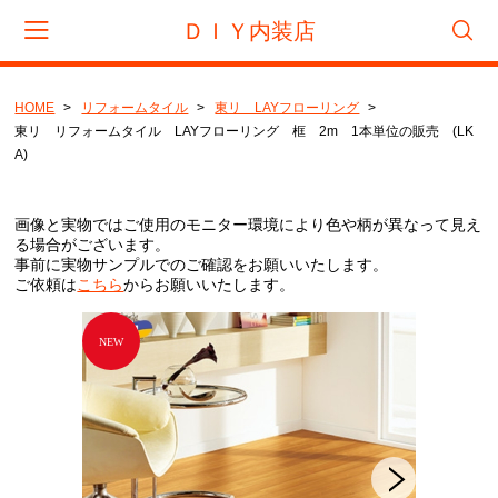
ＤＩＹ内装店
HOME
リフォームタイル
東リ LAYフローリング
会員登録
マイページ
カート
東リ リフォームタイル LAYフローリング 框 2m 1本単位の販売 (LK
A)
CATEGORY
画像と実物ではご使用のモニター環境により色や柄が異なって見え
フロアタイル
る場合がございます。
事前に実物サンプルでのご確認をお願いいたします。
サンゲツ
ご依頼は
こちら
からお願いいたします。
東リ
タジマ
置き敷きビニル床タイル
サンゲツ
リフォームタイル