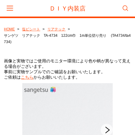
ＤＩＹ内装店
HOME
塩ビシート
リアテック
会員登録
マイページ
カート
サンゲツ リアテック TA-4734 122cm巾 1m単位切り売り (TA4734/ta4
734)
CATEGORY
画像と実物ではご使用のモニター環境により色や柄が異なって見え
フロアタイル
る場合がございます。
事前に実物サンプルでのご確認をお願いいたします。
サンゲツ
ご依頼は
こちら
からお願いいたします。
東リ
タジマ
置き敷きビニル床タイル
サンゲツ
リフォームタイル