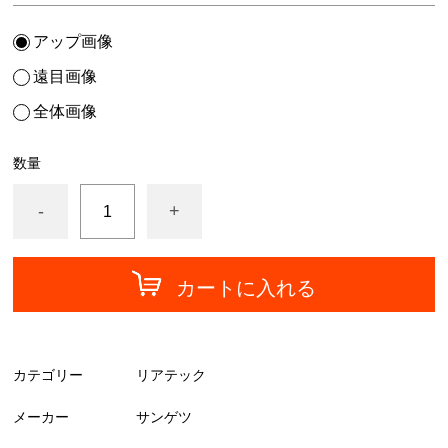
中川ケミカル
アップ画像
フォグラス
遠目画像
カッティングシート
全体画像
数量
-
+
カートに入れる
カテゴリー
リアテック
メーカー
サンゲツ