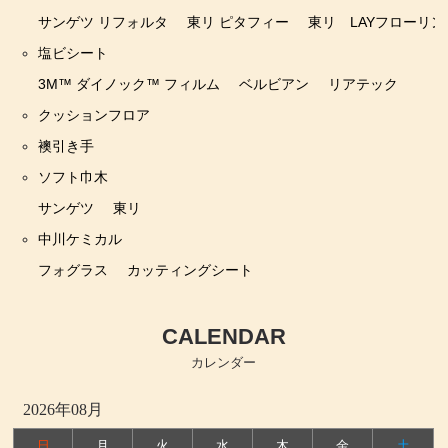
サンゲツ リフォルタ
東リ ピタフィー
東リ LAYフローリン
塩ビシート
3M™ ダイノック™ フィルム
ベルビアン
リアテック
クッションフロア
襖引き手
ソフト巾木
サンゲツ
東リ
中川ケミカル
フォグラス
カッティングシート
CALENDAR
カレンダー
2026年08月
日
月
火
水
木
金
土