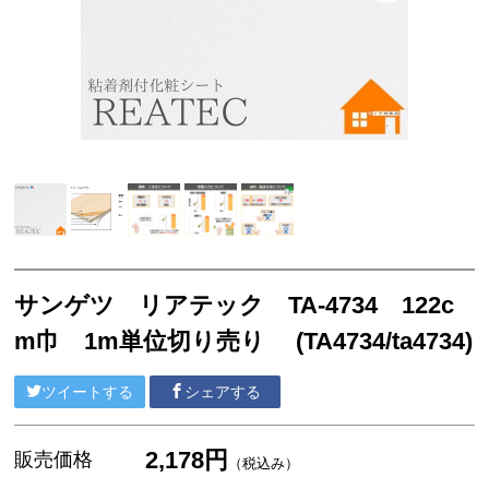
サンゲツ リフォルタ
東リ ピタフィー
東リ LAYフローリング
塩ビシート
3M™ ダイノック™ フィルム
ベルビアン
リアテック
クッションフロア
サンゲツ リアテック TA-4734 122c
m巾 1m単位切り売り (TA4734/ta4734)
襖引き手
ソフト巾木
ツイートする
シェアする
サンゲツ
2,178円
販売価格
（税込み）
東リ