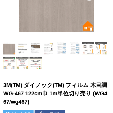
サンゲツ リフォルタ
東リ ピタフィー
東リ LAYフローリング
塩ビシート
3M™ ダイノック™ フィルム
ベルビアン
リアテック
クッションフロア
襖引き手
3M(TM) ダイノック(TM) フィルム 木目調
ソフト巾木
WG-467 122cm巾 1m単位切り売り (WG4
サンゲツ
67/wg467)
東リ