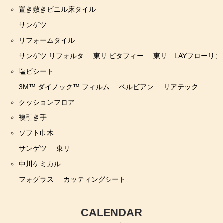
置き敷きビニル床タイル
サンゲツ
リフォームタイル
サンゲツ リフォルタ
東リ ピタフィー
東リ LAYフローリン
塩ビシート
3M™ ダイノック™ フィルム
ベルビアン
リアテック
クッションフロア
襖引き手
ソフト巾木
サンゲツ
東リ
中川ケミカル
フォグラス
カッティングシート
CALENDAR