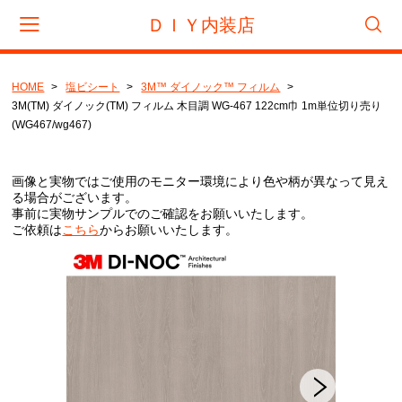
ＤＩＹ内装店
HOME
塩ビシート
3M™ ダイノック™ フィルム
会員登録
マイページ
カート
3M(TM) ダイノック(TM) フィルム 木目調 WG-467 122cm巾 1m単位切り売り
(WG467/wg467)
CATEGORY
画像と実物ではご使用のモニター環境により色や柄が異なって見え
フロアタイル
る場合がございます。
事前に実物サンプルでのご確認をお願いいたします。
サンゲツ
ご依頼は
こちら
からお願いいたします。
東リ
タジマ
置き敷きビニル床タイル
サンゲツ
リフォームタイル