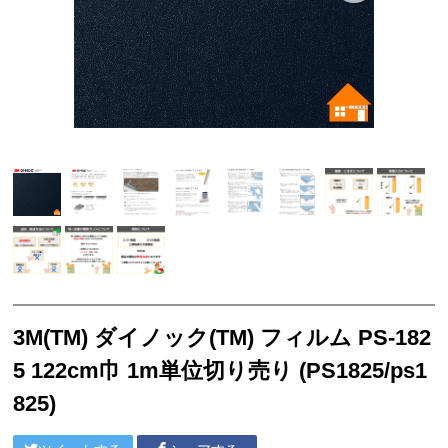
サンゲツ リフォルタ
東リ ピタフィー
東リ LAYフローリング
塩ビシート
3M™ ダイノック™ フィルム
ベルビアン
リアテック
クッションフロア
襖引き手
3M(TM) ダイノック(TM) フィルム PS-182
ソフト巾木
5 122cm巾 1m単位切り売り (PS1825/ps1
サンゲツ
825)
東リ