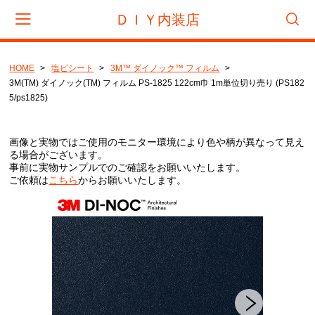
ＤＩＹ内装店
HOME
塩ビシート
3M™ ダイノック™ フィルム
会員登録
マイページ
カート
3M(TM) ダイノック(TM) フィルム PS-1825 122cm巾 1m単位切り売り (PS182
5/ps1825)
CATEGORY
画像と実物ではご使用のモニター環境により色や柄が異なって見え
フロアタイル
る場合がございます。
事前に実物サンプルでのご確認をお願いいたします。
サンゲツ
ご依頼は
こちら
からお願いいたします。
東リ
タジマ
置き敷きビニル床タイル
サンゲツ
リフォームタイル