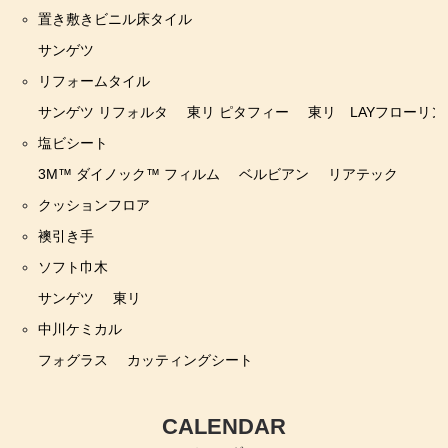
置き敷きビニル床タイル
サンゲツ
リフォームタイル
サンゲツ リフォルタ
東リ ピタフィー
東リ LAYフローリン
塩ビシート
3M™ ダイノック™ フィルム
ベルビアン
リアテック
クッションフロア
襖引き手
ソフト巾木
サンゲツ
東リ
中川ケミカル
フォグラス
カッティングシート
CALENDAR