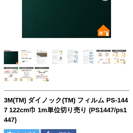
サンゲツ リフォルタ
東リ ピタフィー
東リ LAYフローリング
塩ビシート
3M™ ダイノック™ フィルム
ベルビアン
リアテック
クッションフロア
襖引き手
3M(TM) ダイノック(TM) フィルム PS-144
ソフト巾木
7 122cm巾 1m単位切り売り (PS1447/ps1
サンゲツ
447)
東リ