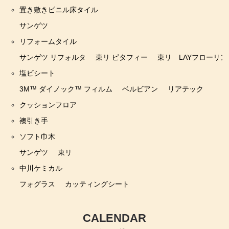
置き敷きビニル床タイル
サンゲツ
リフォームタイル
サンゲツ リフォルタ
東リ ピタフィー
東リ LAYフローリン
塩ビシート
3M™ ダイノック™ フィルム
ベルビアン
リアテック
クッションフロア
襖引き手
ソフト巾木
サンゲツ
東リ
中川ケミカル
フォグラス
カッティングシート
CALENDAR