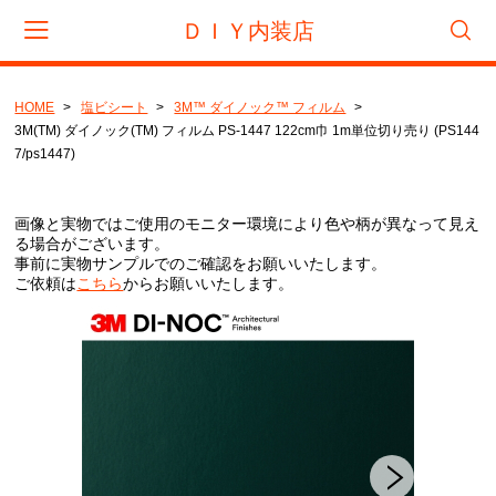
ＤＩＹ内装店
HOME
塩ビシート
3M™ ダイノック™ フィルム
会員登録
マイページ
カート
3M(TM) ダイノック(TM) フィルム PS-1447 122cm巾 1m単位切り売り (PS144
7/ps1447)
CATEGORY
画像と実物ではご使用のモニター環境により色や柄が異なって見え
フロアタイル
る場合がございます。
事前に実物サンプルでのご確認をお願いいたします。
サンゲツ
ご依頼は
こちら
からお願いいたします。
東リ
タジマ
置き敷きビニル床タイル
サンゲツ
リフォームタイル