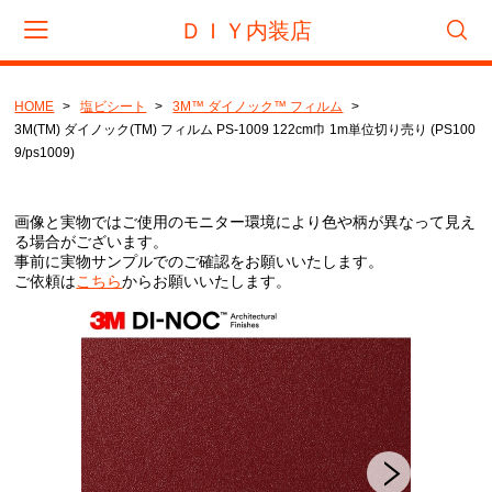
ＤＩＹ内装店
HOME
塩ビシート
3M™ ダイノック™ フィルム
会員登録
マイページ
カート
3M(TM) ダイノック(TM) フィルム PS-1009 122cm巾 1m単位切り売り (PS100
9/ps1009)
CATEGORY
画像と実物ではご使用のモニター環境により色や柄が異なって見え
フロアタイル
る場合がございます。
事前に実物サンプルでのご確認をお願いいたします。
サンゲツ
ご依頼は
こちら
からお願いいたします。
東リ
タジマ
置き敷きビニル床タイル
サンゲツ
リフォームタイル