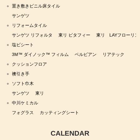
置き敷きビニル床タイル
サンゲツ
リフォームタイル
サンゲツ リフォルタ
東リ ピタフィー
東リ LAYフローリン
塩ビシート
3M™ ダイノック™ フィルム
ベルビアン
リアテック
クッションフロア
襖引き手
ソフト巾木
サンゲツ
東リ
中川ケミカル
フォグラス
カッティングシート
CALENDAR