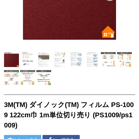
サンゲツ リフォルタ
東リ ピタフィー
東リ LAYフローリング
塩ビシート
3M™ ダイノック™ フィルム
ベルビアン
リアテック
クッションフロア
襖引き手
3M(TM) ダイノック(TM) フィルム PS-100
ソフト巾木
9 122cm巾 1m単位切り売り (PS1009/ps1
サンゲツ
009)
東リ