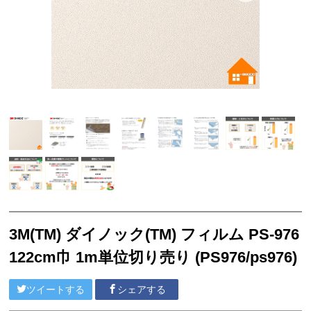
サンゲツ リフォルタ
東リ ピタフィー
東リ LAYフローリング
塩ビシート
3M™ ダイノック™ フィルム
ベルビアン
リアテック
クッションフロア
襖引き手
3M(TM) ダイノック(TM) フィルム PS-976
ソフト巾木
122cm巾 1m単位切り売り (PS976/ps976)
サンゲツ
ツイートする
シェアする
東リ