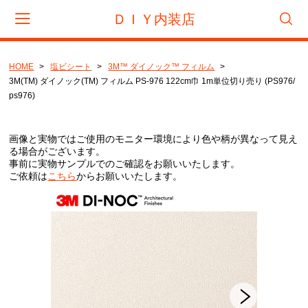
ＤＩＹ内装店
HOME
塩ビシート
3M™ ダイノック™ フィルム
会員登録
マイページ
カート
3M(TM) ダイノック(TM) フィルム PS-976 122cm巾 1m単位切り売り (PS976/
ps976)
CATEGORY
画像と実物ではご使用のモニター環境により色や柄が異なって見え
フロアタイル
る場合がございます。
事前に実物サンプルでのご確認をお願いいたします。
サンゲツ
ご依頼は
こちら
からお願いいたします。
東リ
タジマ
置き敷きビニル床タイル
サンゲツ
リフォームタイル