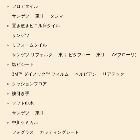
中川ケミカル
フロアタイル
サンゲツ
東リ
タジマ
フォグラス
置き敷きビニル床タイル
カッティングシート
サンゲツ
リフォームタイル
サンゲツ リフォルタ
東リ ピタフィー
東リ LAYフローリン
塩ビシート
3M™ ダイノック™ フィルム
ベルビアン
リアテック
クッションフロア
襖引き手
ソフト巾木
サンゲツ
東リ
中川ケミカル
フォグラス
カッティングシート