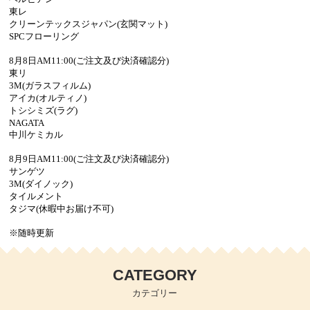
サンゲツ リフォルタ
東レ
クリーンテックスジャパン(玄関マット)
東リ ピタフィー
SPCフローリング
東リ LAYフローリング
8月8日AM11:00(ご注文及び決済確認分)
東リ
塩ビシート
3M(ガラスフィルム)
アイカ(オルティノ)
トシシミズ(ラグ)
3M™ ダイノック™ フィルム
NAGATA
中川ケミカル
ベルビアン
リアテック
8月9日AM11:00(ご注文及び決済確認分)
サンゲツ
3M(ダイノック)
クッションフロア
タイルメント
タジマ(休暇中お届け不可)
襖引き手
※随時更新
ソフト巾木
サンゲツ
CATEGORY
カテゴリー
東リ