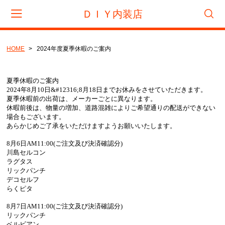
ＤＩＹ内装店
HOME
2024年度夏季休暇のご案内
会員登録
マイページ
カート
CATEGORY
夏季休暇のご案内
2024年8月10日&#12316;8月18日までお休みをさせていただきます。
夏季休暇前の出荷は、メーカーごとに異なります。
フロアタイル
休暇前後は、物量の増加、道路混雑によりご希望通りの配送ができない
場合もございます。
サンゲツ
あらかじめご了承をいただけますようお願いいたします。
東リ
8月6日AM11:00(ご注文及び決済確認分)
川島セルコン
タジマ
ラグタス
リックパンチ
置き敷きビニル床タイル
デコセルフ
らくピタ
サンゲツ
8月7日AM11:00(ご注文及び決済確認分)
リフォームタイル
リックパンチ
ベルビアン